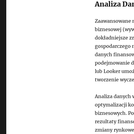
Analiza Dan
Zaawansowane na
biznesowej (wy
dokładniejsze z
gospodarczego m
danych finansow
podejmowanie de
lub Looker umoż
tworzenie wycze
Analiza danych 
optymalizacji ko
biznesowych. Po
rezultaty finan
zmiany rynkowe