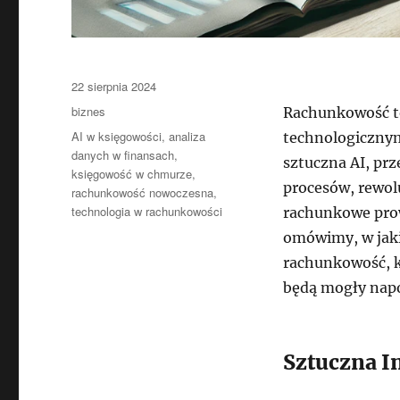
Data
22 sierpnia 2024
publikacji
Kategorie
biznes
Rachunkowość to
Tagi
AI w księgowości
,
analiza
technologicznym
danych w finansach
,
sztuczna AI, pr
księgowość w chmurze
,
procesów, rewolu
rachunkowość nowoczesna
,
technologia w rachunkowości
rachunkowe prow
omówimy, w jaki
rachunkowość, k
będą mogły napo
Sztuczna I