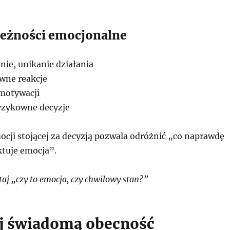
eżności emocjonalne
ie, unikanie działania
wne reakcje
motywacji
yzykowne decyzje
cji stojącej za decyzją pozwala odróżnić „co naprawdę
ktuje emocja”.
aj „czy to emocja, czy chwilowy stan?”
j świadomą obecność