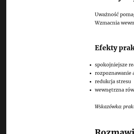
Uważność pomaga
Wzmacnia wewnęt
Efekty pra
spokojniejsze re
rozpoznawanie
redukcja stresu
wewnętrzna ró
Wskazówka: prakt
Rozmawia