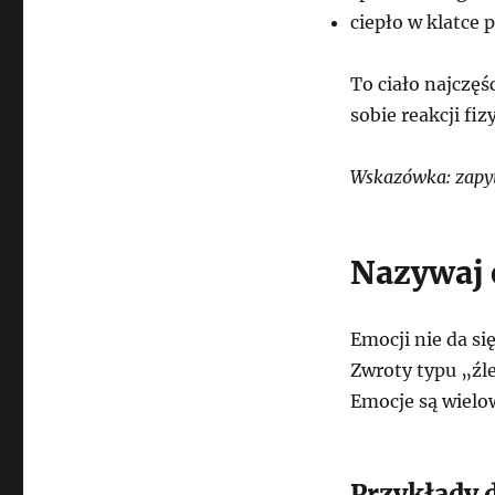
ciepło w klatce 
To ciało najczęś
sobie reakcji f
Wskazówka: zapyta
Nazywaj 
Emocji nie da si
Zwroty typu „źle
Emocje są wielo
Przykłady 