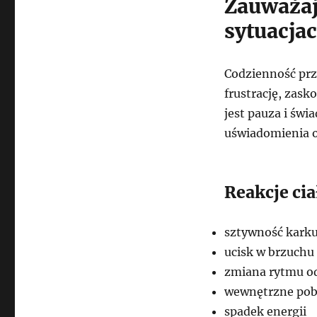
Zauważaj
sytuacja
Codzienność przy
frustrację, zask
jest pauza i św
uświadomienia o
Reakcje ci
sztywność kark
ucisk w brzuchu
zmiana rytmu o
wewnętrzne pob
spadek energii