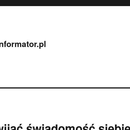
nformator.pl
wijać świadomość siebi