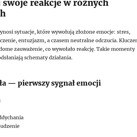
 swoje reakcje w różnych
ch
nosi sytuacje, które wywołują złożone emocje: stres,
oczenie, entuzjazm, a czasem neutralne odczucia. Klucz
iadome zauważenie, co wywołało reakcję. Takie momenty
dsłaniają schematy działania.
ała — pierwszy sygnał emocji
u
ddychania
udzenie