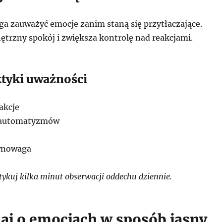
 zauważyć emocje zanim staną się przytłaczające.
rzny spokój i zwiększa kontrolę nad reakcjami.
ktyki uważności
akcje
 automatyzmów
wnowaga
ykuj kilka minut obserwacji oddechu dziennie.
j o emocjach w sposób jasny