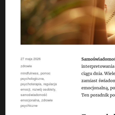
Data
27 maja 2026
Samoświadomoś
publikacji
Kategorie
zdrowie
interpretowania
Tagi
mindfulness
,
pomoc
ciągu dnia. Wiel
psychologiczna
,
zamiast świadom
psychoterapia
,
regulacja
emocjonalną, po
emocji
,
rozwój osobisty
,
samoświadomość
Ten poradnik pok
emocjonalna
,
zdrowie
psychiczne