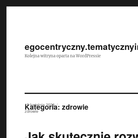
egocentryczny.tematycznyi
Kolejna witryna oparta na WordPressie
Data
Kategoria:
15 kwietnia 2026
zdrowie
publikacji
Kategorie
zdrowie
Jak skutecznie roz