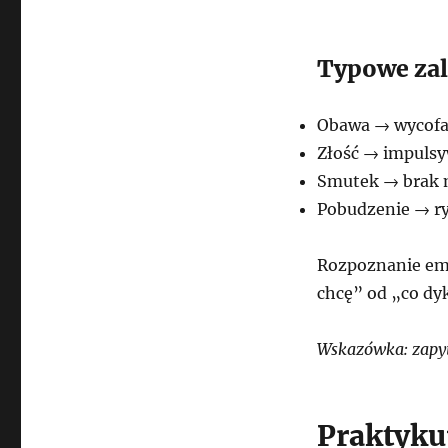
Typowe zal
Obawa → wycofan
Złość → impulsy
Smutek → brak 
Pobudzenie → r
Rozpoznanie emo
chcę” od „co dy
Wskazówka: zapyt
Praktyku