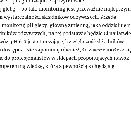
wie – jak go rozsądnie spożytkować?
j glebę – bo taki monitoring jest przeważnie najlepszym
 wystarczalności składników odżywczych. Przede
 monitoruj pH gleby, główną zmienną, jaka oddziałuje n
dników odżywczych, na tej podstawie będzie Ci najłatwie
óz. pH 6,0 jest starczające, by większość składników
 dostępna. Nie zapominaj również, że zawsze możesz si
ć do profesjonalistów w sklepach proponujących nawóz
mpetentną wiedzę, którą z pewnością z chęcią się