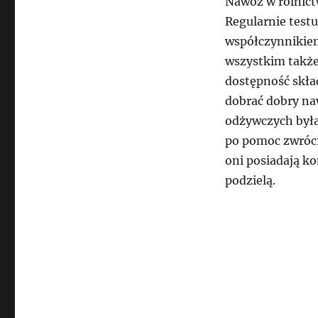
Nawóz w rolnict
Regularnie testu
współczynnikiem
wszystkim także
dostępność skła
dobrać dobry naw
odżywczych była
po pomoc zwróci
oni posiadają ko
podzielą.