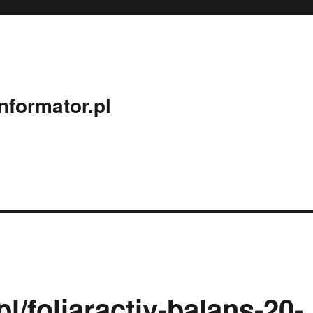
nformator.pl
pl/foliaractiv-balans-20-