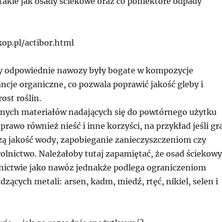
takie jak osady ściekowe oraz co poniektóre odpady
kop.pl/actibor.html
by odpowiednie nawozy były bogate w kompozycje
ncje organiczne, co pozwala poprawić jakość gleby i
ost roślin.
nych materiałów nadających się do powtórnego użytku
rawo również nieść i inne korzyści, na przykład jeśli gr
szą jakość wody, zapobieganie zanieczyszczeniom czy
lnictwo. Należałoby tutaj zapamiętać, że osad ściekowy
nictwie jako nawóz jednakże podlega ograniczeniom
dzących metali: arsen, kadm, miedź, rtęć, nikiel, selen i