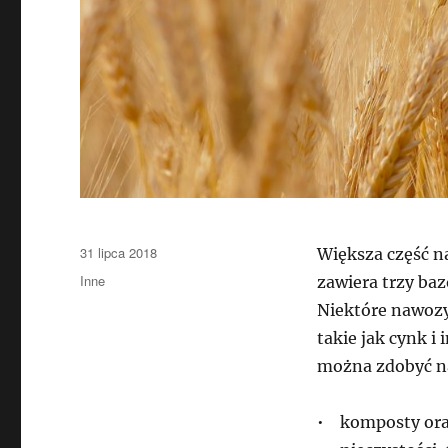
Data
31 lipca 2018
Większa część 
publikacji
Kategorie
Inne
zawiera trzy baz
Niektóre nawozy
takie jak cynk i
można zdobyć na
• komposty ora