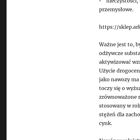
• nieczystości, 
przemysłowe.
https://sklep.ar
Ważne jest to, 
odżywcze substa
aktywizować wzr
Użycie drogocen
jako nawozy ma p
toczy się o wyż
zrównoważone ro
stosowany w rol
stężeń dla zacho
cynk.