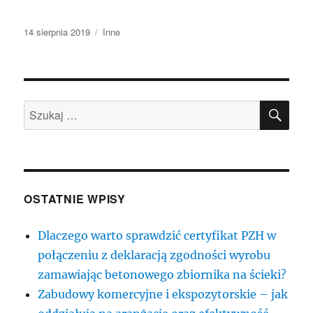
Data
Kategorie
14 sierpnia 2019
Inne
publikacji
SZU
Szukaj:
OSTATNIE WPISY
Dlaczego warto sprawdzić certyfikat PZH w
połączeniu z deklaracją zgodności wyrobu
zamawiając betonowego zbiornika na ścieki?
Zabudowy komercyjne i ekspozytorskie – jak