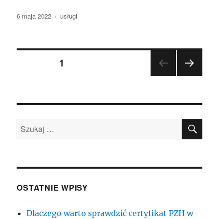
Data
Kategorie
6 maja 2022
usługi
publikacji
Nawigacja
STRONA
1
NAST
po
ĘPN
A
wpisach
STR
ONA
SZU
Szukaj:
OSTATNIE WPISY
Dlaczego warto sprawdzić certyfikat PZH w