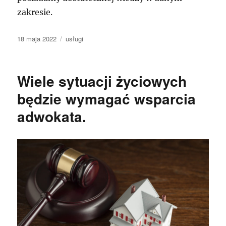
zakresie.
Data
Kategorie
18 maja 2022
usługi
publikacji
Wiele sytuacji życiowych
będzie wymagać wsparcia
adwokata.