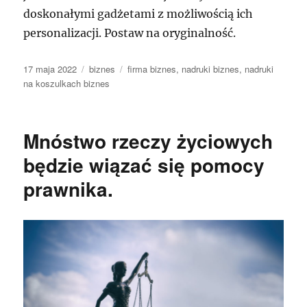
doskonałymi gadżetami z możliwością ich
personalizacji. Postaw na oryginalność.
Data
Kategorie
Tagi
17 maja 2022
biznes
firma biznes
,
nadruki biznes
,
nadruki
publikacji
na koszulkach biznes
Mnóstwo rzeczy życiowych
będzie wiązać się pomocy
prawnika.