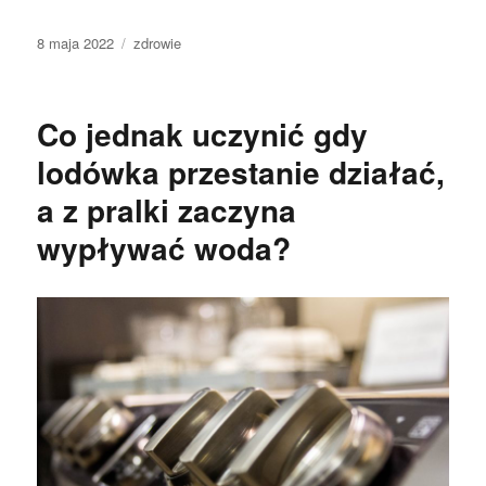
Data
Kategorie
8 maja 2022
zdrowie
publikacji
Co jednak uczynić gdy
lodówka przestanie działać,
a z pralki zaczyna
wypływać woda?