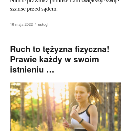
Pomoc prawnika pomoże nam zwiększyć swoje
szanse przed sądem.
Data
Kategorie
16 maja 2022
usługi
publikacji
Ruch to tężyzna fizyczna!
Prawie każdy w swoim
istnieniu …